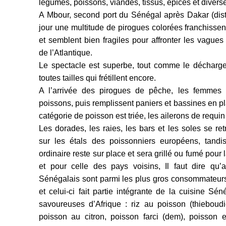
légumes, poissons, viandes, tissus, épices et diverse
A Mbour, second port du Sénégal après Dakar (dis
jour une multitude de pirogues colorées franchissent 
et semblent bien fragiles pour affronter les vagues
de l’Atlantique.
Le spectacle est superbe, tout comme le décharg
toutes tailles qui frétillent encore.
A l’arrivée des pirogues de pêche, les femmes é
poissons, puis remplissent paniers et bassines en p
catégorie de poisson est triée, les ailerons de requin 
Les dorades, les raies, les bars et les soles se re
sur les étals des poissonniers européens, tandi
ordinaire reste sur place et sera grillé ou fumé pou
et pour celle des pays voisins, Il faut dire qu’
Sénégalais sont parmi les plus gros consommateu
et celui-ci fait partie intégrante de la cuisine Sé
savoureuses d’Afrique : riz au poisson (thieboud
poisson au citron, poisson farci (dem), poisson 