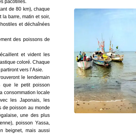
s pacotilles.
tant de 80 km), chaque
la barre, matin et soir,
 hostiles et déchaînées
ement des poissons de
caillent et vident les
lastique coloré. Chaque
partiront vers l’Asie.
trouveront le lendemain
s que le petit poisson
r la consommation locale
avec les Japonais, les
rs de poisson au monde
négalaise, une des plus
ienne), poisson Yassa,
en beignet, mais aussi