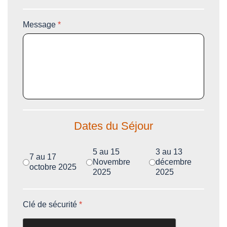
Message
*
Dates du Séjour
Période
*
5 au 15
3 au 13
7 au 17
Novembre
décembre
octobre 2025
2025
2025
Clé de sécurité
*